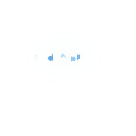
لمساحة
الغرف
الحمامات
100 م²
3
1
Item
٢٢٬٠٠٠ ج.م‏
 مفروشة في حدائق اكتوبر ابراج
1
ي تاورز طريق الواحات
of
دائق اكتوبر, حدائق اكتوبر
10
ار مميز
للايجار
لمساحة
الغرف
الحمامات
250 م²
3
1