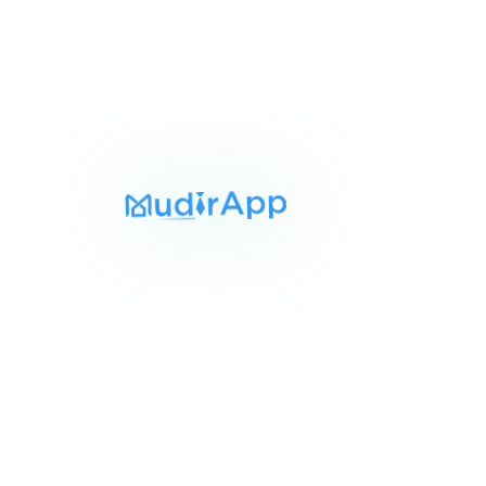
لمساحة
الغرف
الحمامات
100 م²
3
1
Item
٢٢٬٠٠٠ ج.م‏
 مفروشة في حدائق اكتوبر ابراج
1
ي تاورز طريق الواحات
of
دائق اكتوبر, حدائق اكتوبر
10
ار مميز
للايجار
لمساحة
الغرف
الحمامات
250 م²
3
1