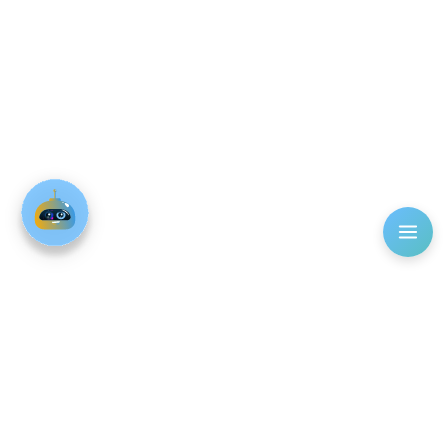
info@mudirapp.com
الجيزة، حدائق أكتوبر
(C) MudirAPP 2026 I Real Estate
شركة الحلول التكنولوجية العقارية
رقم السجل التجاري: 110700100037452 | الرقم الضريبي: 631-012-
767