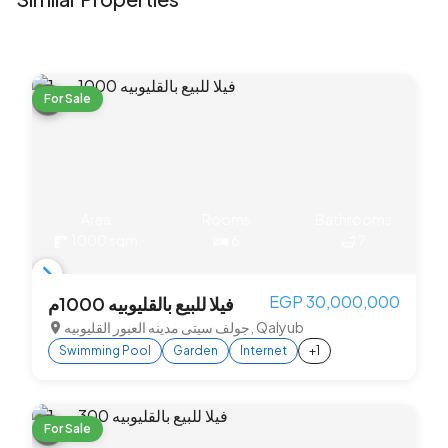
For Sale
Area
Rooms
Bathrooms
1000 sqm
6
7
Item
EGP 30,000,000
فيلا للبيع بالقليوبيه 1000م
1
جولف سيتى مدينه العبور القليوبيه, Qalyub
of
Swimming Pool
Garden
Internet
+1
3
For Sale