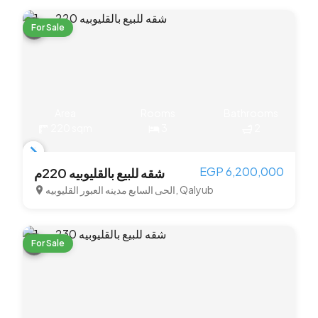
For Sale
Area
Rooms
Bathrooms
220 sqm
3
2
Item
EGP 6,200,000
شقه للبيع بالقليوبيه 220م
1
الحى السابع مدينه العبور القليوبيه, Qalyub
of
3
For Sale