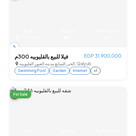
Area
Rooms
Bathrooms
300 sqm
7
6
Item
EGP 31,900,000
فيلا للبيع بالقليوبيه 300م
1
الحى السابع مدينه العبور القليوبيه, Qalyub
of
Swimming Pool
Garden
Internet
+1
3
For Sale
Area
Rooms
Bathrooms