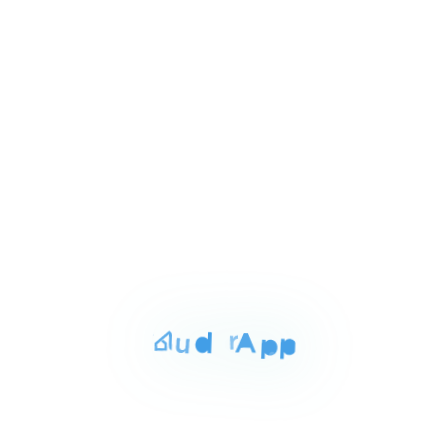
1
سانت جيني)
of
كفر عبدو, Alexandria
6
For Sale
Area
Rooms
Bathrooms
145 sqm
3
1
Item
EGP 2,600,000
شقه للبيع بالاسكندريه 145م
1
السيوف الاسكندريه, Alexandria
of
3
For Sale