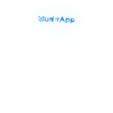
Area
Rooms
Bathrooms
250 sqm
4
2
Item
EGP 35,000
شقه للايجار إدارى بمدينه نصر 250م
1
المربع الذهبى بين مصطفى النحاس وعباس العقاد, Nasr City
of
5
For Sale
Area
Rooms
Bathrooms
200 sqm
3
2
Item