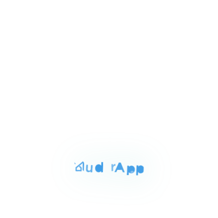
Item
EGP 110,000
شقه للايجار بالتجمع الخامس 133م
1
كمبوند ميفيدا التجمع الخامس, Fifth Settlement
of
10
For Rent
Area
Rooms
Bathrooms
170 sqm
3
3
Item
EGP 12,000
شقه للايجار بالتجمع الخامس 170م
1
عمارات الاندلس أمام كمبوند ميفيدا, Fifth Settlement
of
4