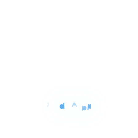
Item
EGP 6,925,000
شاليه للبيع بالعين السخنة 107م
1
المونت الجلاله العين السخنه السويس, Ain Sokhna
of
4
For Sale
Area
Rooms
Bathrooms
115 sqm
2
2
Item
EGP 5,200,000
شاليه للبيع بالسويس 115م
1
المونت جلاله العين السخنه السويس, Ain Sokhna
of
3
For Sale