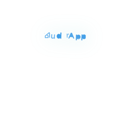
EGP 1,090,000
شقه استلام فوري 275م 4 غرف
1
نوم بتقسيمة مميزه علي محور بن
of
ار ٧ العاصمه الاداريه الجديده, Edfu
6
زايد الجنوبي بجانب الجامعه
البريطانيه وبالقرب من كاتدرائية
العاصمة بفيو علي النهر الاخضر
For Sale
Area
Rooms
Bathrooms
230 sqm
4
4
Item
EGP 25,000,000
تاون هاوس للبيع بالعاصمة
1
الإدارية الجديده 230م
of
العاصمه الإدارية الجديده القاهره, New Administrative
3
Capital
Air Conditioner