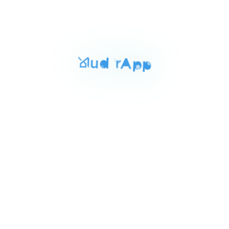
Item
EGP 18,700,000
محل في اميز لوكيشن في
1
الداون تاون مول لافييت امام
of
الداون تاون, New Administrative Capital
4
فندق الماسه
Air Conditioner
Security
Garage
For Sale
Area
Rooms
Bathrooms
130 sqm
2
2
Item
EGP 3,700,000
من المالك مباشرة بسعر لقطة
1
شقه متشطبه
of