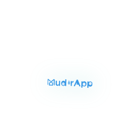
For Rent
Area
Rooms
Bathrooms
70 sqm
2
1
Item
EGP 20,000
شقة مفروشة بكمبوند روضة زايد
1
من المالك
of
الحي ١٢ كمبوند روضة زايد, Cheikh Zayed
3
Internet
Air Conditioner
Security
For Rent