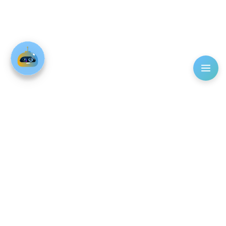
أو وسط البلد، والاعتماد الكلي على السيارات الخاصة في التنقل
الداخلي لبعض المجتمعات.
هل السكن في الشيخ زايد أفضل من التجمع
الخامس؟
لا يوجد أفضل بشكل مطلق؛ زايد تتميز بالكثافة السكانية الأقل
والطابع الأكثر هدوءاً، وارتفاعها عن سطح البحر مما يحسن حالة
الطقس. التجمع الخامس يتفوق في حيوية الأعمال وقربه من
العاصمة الإدارية وطريق السويس. الاختيار يعتمد على مقر عملك
وأسلوب حياتك.
ما هي أفضل شركات التطوير العقاري في 6
أكتوبر؟
شركات مثل بالم هيلز (بادية)، أوراسكوم (أو ويست)، ماونتن فيو
(آي سيتي)، وسوديك، هي الأفضل بفضل سابقة أعمالهم القوية
والتزامهم بجودة التنفيذ.