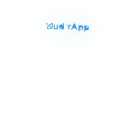
للبيع
المساحة
الغرف
الحمامات
35 م²
1
1
Item
٣٬٥٠٠٬٠٠٠ ج.م‏
شقه مفروشه بالمعادى 35م
1
كورنيش المعادى القاهره, المعادي
of
مسبح
مكييف
3
للبيع