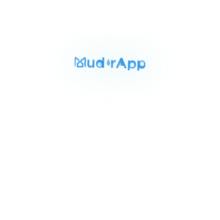
500 م²
5
4
Item
٢٢٬٥٠٠٬٠٠٠ ج.م‏
مكتب للبيع بمصر الجديدة 500م
1
الماظه مصر الجديده القاهره, مصر الجديدة
of
3
للايجار
المساحة
الحمامات
1300 م²
2
Item
١٬٣٠٠٬٠٠٠ ج.م‏
محل للايجار بمصر الجديدة 1300م
1
الكوريه مصر الجديده القاهره, مصر الجديدة
of
3