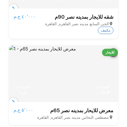
Item
٤٠٬٠٠٠ ج.م‏
شقه للايجار بمدينه نصر 90م
1
الحى السابع مدينه نصر القاهره, القاهرة
of
مكييف
3
للايجار
المساحة
الحمامات
65 م²
1
Item
٥٬٠٠٠ ج.م‏
معرض للايحار بمدينه نصر 65م
1
مصطفى النحاس مدينه نصر القاهره, القاهرة
of
3