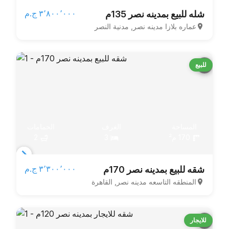
Item
٣٬٨٠٠٬٠٠٠ ج.م‏
شله للبيع بمدينه نصر 135م
1
عماره بلازا مدينه نصر, مدنية النصر
of
10
للبيع
المساحة
الغرف
الحمامات
170 م²
3
2
Item
٣٬٣٠٠٬٠٠٠ ج.م‏
شقه للبيع بمدينه نصر 170م
1
المنطقه التاسعه مدينه نصر, القاهرة
of
3
للايجار