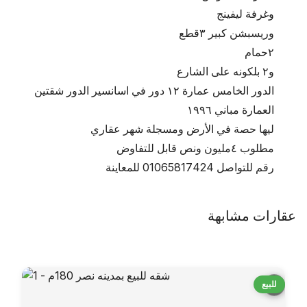
وغرفة ليفينج
وريسبشن كبير ٣قطع
٢حمام
و٢ بلكونه على الشارع
الدور الخامس عمارة ١٢ دور في اسانسير الدور شقتين
العمارة مباني ١٩٩٦ 
ليها حصة في الأرض ومسجلة شهر عقاري 
مطلوب ٤مليون ونص قابل للتفاوض
رقم للتواصل 01065817424 للمعاينة
عقارات مشابهة
للبيع