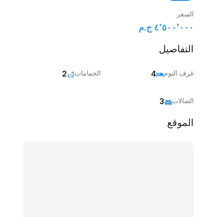
السعر
٤٬٥٠٠٬٠٠٠ ج.م‏
التفاصيل
غرف النوم
4
الحمامات
2
الصالات
3
الموقع