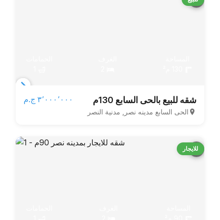
المساحة
الغرف
الحمامات
130 م²
2
1
Item
٣٬٠٠٠٬٠٠٠ ج.م‏
شقه للبيع بالحى السابع 130م
1
الحى السابع مدينه نصر, مدنية النصر
of
10
للايجار
المساحة
الغرف
الحمامات
90 م²
2
1