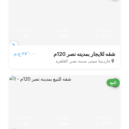
المساحة
الغرف
الحمامات
120 م²
3
1
Item
٢٧٬٠٠٠ ج.م‏
شقه للايجار بمدينه نصر 120م
1
جاردينيا سيتى مدينه نصر, القاهرة
of
3
للبيع
المساحة
الغرف
الحمامات
120 م²
3
2