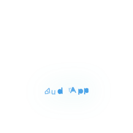
of
3
للبيع
المساحة
الغرف
الحمامات
162 م²
3
2
Item
٥٬٥٠٠٬٠٠٠ ج.م‏
شقه للبيع بمدينه نصر 162م
1
المنطقه الاولى مدينه نصر القاهره, القاهرة
of
3
للبيع