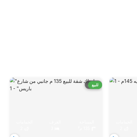
قارن
للبيع
الحمامات
المساحة
الغرف
الحمامات
2
135 م²
3
2