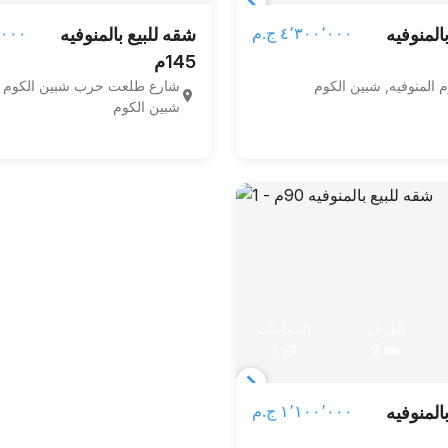
Item
٤٬٣٠٠٬٠٠٠ ج.م‏
٢٥٬٠٠٠
المنوفيه
شقه للبيع بالمنوفيه
1
145م
of
 المنوفيه, شبين الكوم
شارع طلعت حرب شبين الكوم ال
3
شبين الكوم
الغرف
الحمامات
1
2
Item
١٬١٠٠٬٠٠٠ ج.م‏
المنوفيه
1
of