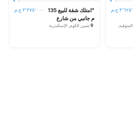
Item
Item
٣٬٦ ج.م‏
٣٬٣٧٥٬٠٠٠ ج.م‏
"امتلك شقة للبيع 135
1
1
م جانبي من شارع
of
of
منوفيه,
شبين الكوم, الإسكندرية
3
باريس"
3