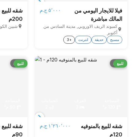
Item
٥٬٠٠٠ ج.م‏
فيلا للايجار اليومي من
شقه للبيع ب
1
المالك مباشرة
200م
of
كمبوند الريف الاوروبي, مدينة السادس من
شبين الكوم
2
أكتوبر
مسبح
حديقة
انترنت
+3
قارن
قارن
للبيع
للبيع
المساحة
الغرف
الحمامات
المساحة
120 م²
3
2
90 م²
Item
١٬٢٦٠٬٠٠٠ ج.م‏
شقه للبيع بالمنوفيه
شقه للبيع ب
1
120م
90م
of