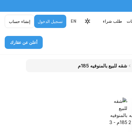
قات
طلب شراء
تسجيل الدخول
إنشاء حساب
EN
أعلن عن عقارك
شقه للبيع بالمنوفيه 185م