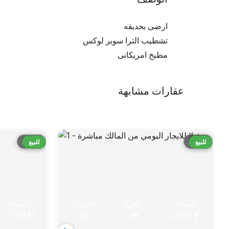
ارضى بحديقه 
تشطيب الترا سوبر لوكس 
مطبخ امريكانى
عقارات مشابهة
قارن
قارن
للبيع
للبيع
المساحة
الغرف
الحمامات
المساحة
2500 م²
5
1
200 م²