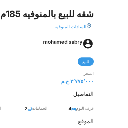
شقه للبيع بالمنوفيه 185م
السادات المنوفيه
mohamed sabry
للبيع
السعر
٢٬٧٧٥٬٠٠٠ ج.م‏
التفاصيل
غرف النوم
4
الحمامات
2
ا
الموقع