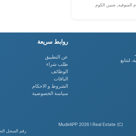
 المنوفيه, شبين الكوم
4
روابط سريعة
عن التطبيق
، لتتابع
طلب شراء
الوظائف
الباقات
الشروط و الاحكام
سياسة الخصوصية
(C) MudirAPP 2026 I Real Estate
رقم السجل التجاري: 110700100037452 | الرقم الض