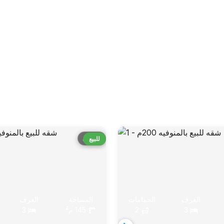
قارن
للبيع
الغرف
الحمامات
المساحة
الغرف
3
2
145 م²
3