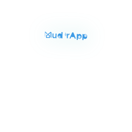
المساحة
الغرف
الحمامات
330 م²
4
6
Item
٥٠٬٠٠٠٬٠٠٠ ج.م‏
توين هاوس للبيع بالمقطم 330م
1
اب تاون كايرو المقطم القاهره, القاهرة
of
مكييف
3
للبيع
المساحة
الغرف
الحمامات
320 م²
3
4