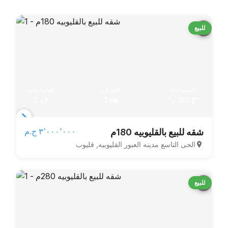
للبيع
المساحة
الغرف
الحمامات
180 م²
3
2
Item
٣٬٠٠٠٬٠٠٠ ج.م‏
شقه للبيع بالقليوبيه 180م
1
الحى التاسع مدينه العبور القليوبيه, قليوب
of
3
للبيع