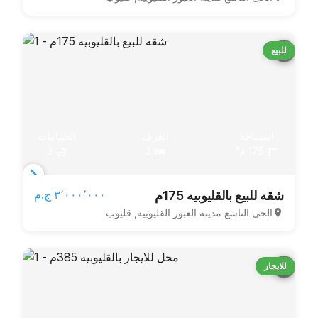
of
3
للبيع
المساحة
الغرف
الحمامات
175 م²
3
3
Item
٣٬٠٠٠٬٠٠٠ ج.م‏
شقه للبيع بالقليوبيه 175م
1
الحى التاسع مدينه العبور القليوبيه, قليوب
of
3
للايجار