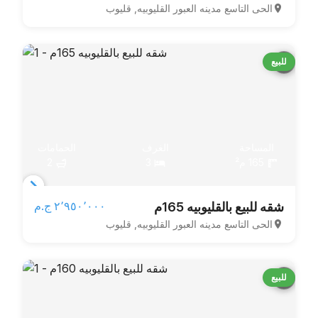
الحى التاسع مدينه العبور القليوبيه, قليوب
of
3
للبيع
المساحة
الغرف
الحمامات
165 م²
3
2
Item
٢٬٩٥٠٬٠٠٠ ج.م‏
شقه للبيع بالقليوبيه 165م
1
الحى التاسع مدينه العبور القليوبيه, قليوب
of
3
للبيع