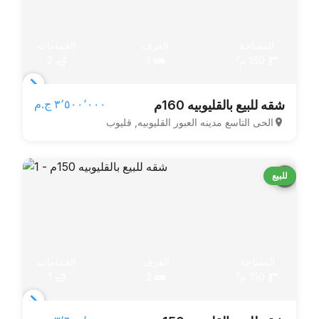
المساحة
الغرف
الحمامات
160 م²
3
2
Item
٣٬٥٠٠٬٠٠٠ ج.م‏
شقه للبيع بالقليوبيه 160م
1
الحى التاسع مدينه العبور القليوبيه, قليوب
of
3
للبيع
المساحة
الغرف
الحمامات
150 م²
2
1
Item