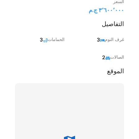
السعر
٣٬٦٠٠٬٠٠٠ ج.م‏
التفاصيل
غرف النوم
3
الحمامات
3
الصالات
2
الموقع