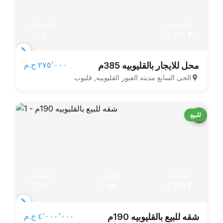
المساحة
الحمامات
385 م²
1
Item
٢٧٥٬٠٠٠ ج.م‏
محل للايجار بالقليوبيه 385م
1
الحى السابع مدينه العبور القليوبيه, قليوب
of
3
للبيع
المساحة
الغرف
الحمامات
190 م²
3
2
Item
٤٬٠٠٠٬٠٠٠ ج.م‏
شقه للبيع بالقليوبيه 190م
1