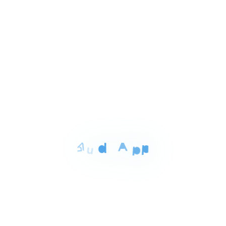
3
للبيع
المساحة
الغرف
الحمامات
150 م²
3
1
Item
٣٬٣٥٠٬٠٠٠ ج.م‏
شقه للبيع بالقليوبيه 150م
1
الحى السادس مدينه العبور القليوبيه, قليوب
of
3
للبيع