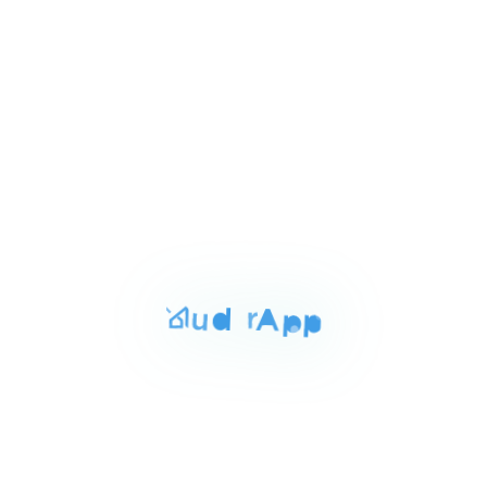
3
للبيع
المساحة
الغرف
الحمامات
128 م²
3
1
Item
٢٬١٠٠٬٠٠٠ ج.م‏
شقه للبيع بالغربيه 128م
1
الاستاد طنطا الغربيه, طنطا
of
3
للبيع