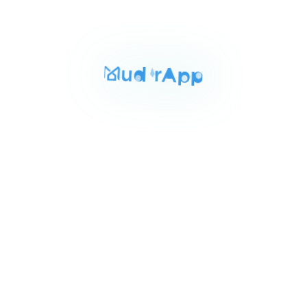
3
للبيع
المساحة
الغرف
الحمامات
250 م²
3
3
Item
٧٬٠٠٠٬٠٠٠ ج.م‏
شقه للبيع بالدقى 250م
1
شارع نادى الصيد الدقى الجيزه, الجيزة
of
مكييف
4
للايجار