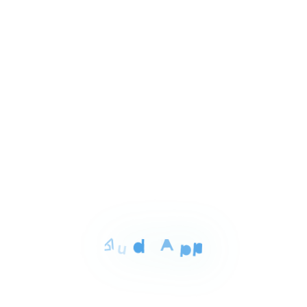
1
شارع السلطان حسين الاسماعيليه, الإسماعيلية
of
3
للبيع
المساحة
الغرف
الحمامات
85 م²
3
1
Item
٤٨٠٬٠٠٠ ج.م‏
شقه للبيع بالاسماعيليه 85م
1
مدينه المستقبل الاسماعيليه, الإسماعيلية
of
3
للايجار