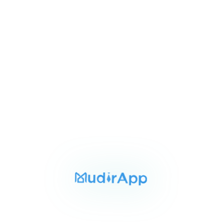
1
شارع السلطان حسين الاسماعيليه, الإسماعيلية
of
3
للبيع
المساحة
الغرف
الحمامات
100 م²
3
1
Item
٨٢٥٬٠٠٠ ج.م‏
شقه للبيع بالاسماعيليه 100م
1
الحى الاول الاسماعيليه, الإسماعيلية
of
3
للبيع