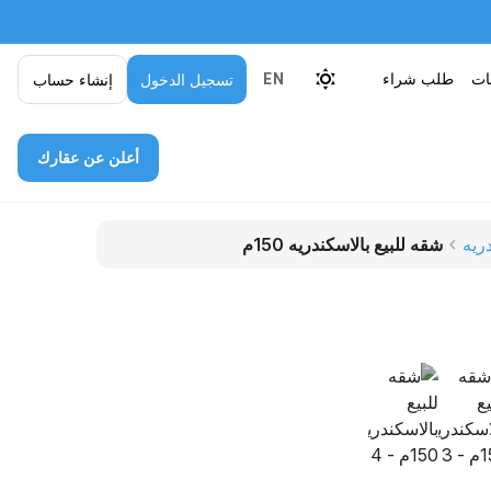
قات
طلب شراء
تسجيل الدخول
إنشاء حساب
EN
أعلن عن عقارك
ريه
شقه للبيع بالاسكندريه 150م