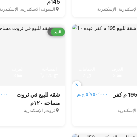
145م
of
الإسكندرية, الإسكندرية
السيوف الاسكندريه, الإسكندرية
3
قارن
للبيع
الغرف
الحمامات
المساحة
الغرف
3
2
120 م²
3
Item
٥٬٧٥٠٬٠٠٠ ج.م‏
٠٠٬٠٠٠
شقة للبيع 195 م كفر
شقه للبيع في ثروت
1
مساحه ١٢٠م
of
الإسكندرية
ثروت, الإسكندرية
5