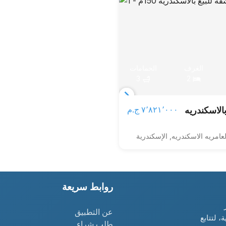
الغرف
الحمامات
3
2
Item
٧٬٨٢١٬٠٠٠ ج.م‏
بالاسكندريه
1
of
لعامريه الاسكندريه, الإسكندرية
3
روابط سريعة
عن التطبيق
، لتتابع
طلب شراء