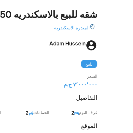
شقه للبيع بالاسكندريه 150م
المندره الاسكندريه
Adam Hussein
للبيع
السعر
٧٬٠٠٠٬٠٠٠ ج.م‏
التفاصيل
غرف النوم
2
الحمامات
2
ا
الموقع