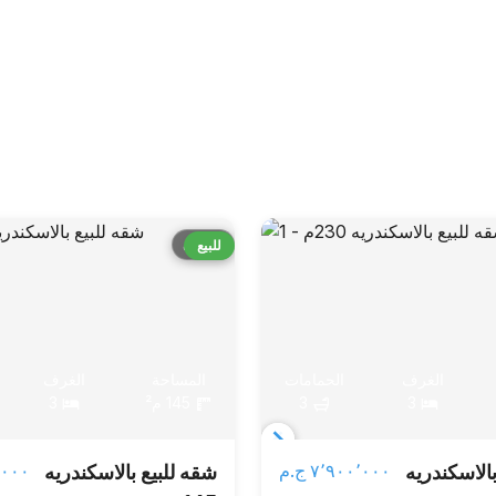
قارن
للبيع
الغرف
الحمامات
المساحة
الغرف
3
3
145 م²
3
Item
٧٬٩٠٠٬٠٠٠ ج.م‏
٠٠٬٠٠٠
بالاسكندريه
شقه للبيع بالاسكندريه
1