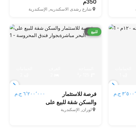
350م
of
of
شارع رشدى الاسكندريه, الإسكندرية
3
3
قارن
للبيع
الحمامات
المساحة
الغرف
الحمامات
1
125 م²
2
2
Item
Item
٣٬٥ ج.م‏
٦٬٢٠٠٬٠٠٠ ج.م‏
فرصة للاستثمار
1
1
والسكن شقة للبيع على
of
of
لوران, الإسكندرية
3
البحر مباشرةبجوار
6
فندق المحروسة