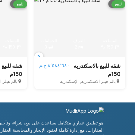
قارن
قارن
للبيع
للبيع
المساحة
الغرف
الحمامات
المساحة
150 م²
2
3
150 م²
Item
٨٬٥٨٤٬٦٨٠ ج.م‏
شقه للبيع بالاسكندريه
شقه للبيع 
1
150م
150م
of
بالم هيلز الاسكندريه, الإسكندرية
بالم هيلز ا
3
هو تطبيق عقاري متكامل يساعدك على بيع، شراء، وتأجير
العقارات، مع إدارة كاملة لعقود الإيجار والمحاسبة العقارية