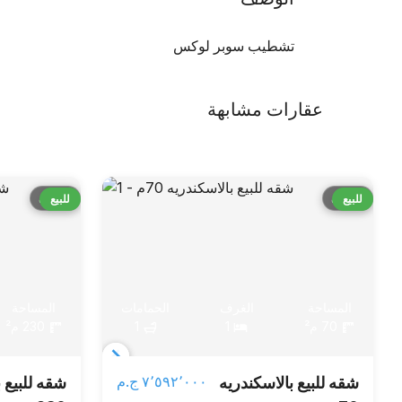
تشطيب سوبر لوكس
عقارات مشابهة
قارن
قارن
للبيع
للبيع
المساحة
الغرف
الحمامات
المساحة
70 م²
1
1
230 م²
Item
٧٬٥٩٢٬٠٠٠ ج.م‏
شقه للبيع بالاسكندريه
شقه للبيع 
1