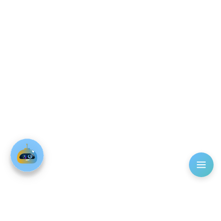
01055524311
info@mudirapp.com
الجيزة، حدائق أكتوبر
(C) MudirAPP 2026 I Real Estate
شركة الحلول التكنولوجية العقارية
رقم السجل التجاري: 110700100037452 | الرقم الضريبي: 631-012-
767