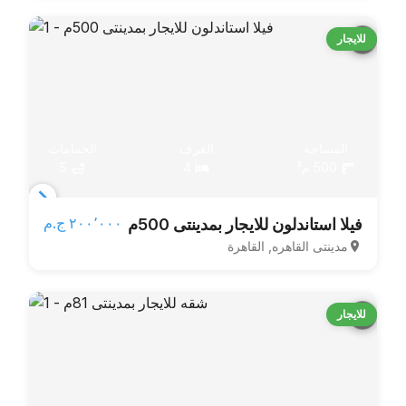
للايجار
المساحة
الغرف
الحمامات
500 م²
4
5
Item
٢٠٠٬٠٠٠ ج.م‏
فيلا استاندلون للايجار بمدينتى 500م
1
مدينتى القاهره, القاهرة
of
4
للايجار