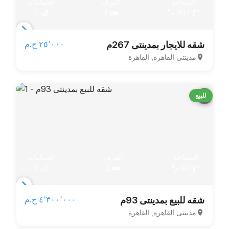
المساحة
الغرف
الحمامات
267 م²
4
4
Item
٢٥٬٠٠٠ ج.م‏
شقه للايجار بمدينتى 267م
1
مدينتى القاهره, القاهرة
of
3
للبيع
المساحة
الغرف
الحمامات
93 م²
2
1
Item
٤٬٣٠٠٬٠٠٠ ج.م‏
شقه للبيع بمدينتى 93م
1
مدينتى القاهره, القاهرة
of
3