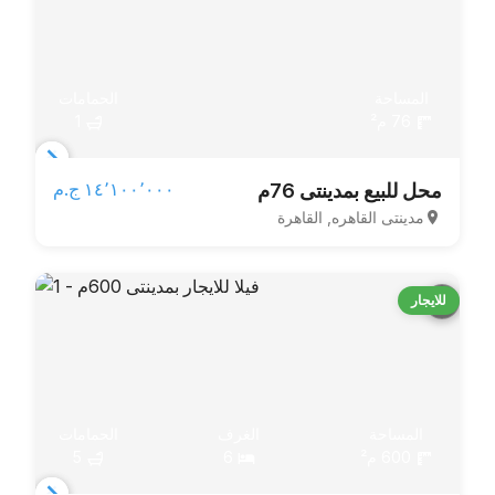
المساحة
الحمامات
76 م²
1
Item
١٤٬١٠٠٬٠٠٠ ج.م‏
محل للبيع بمدينتى 76م
1
مدينتى القاهره, القاهرة
of
3
للايجار
المساحة
الغرف
الحمامات
600 م²
6
5