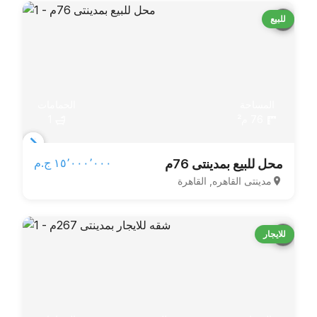
للبيع
المساحة
الحمامات
76 م²
1
Item
١٥٬٠٠٠٬٠٠٠ ج.م‏
محل للبيع بمدينتى 76م
1
مدينتى القاهره, القاهرة
of
3
للايجار