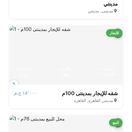
مدينتي
of
مدينتى, مدينتي
6
للايجار
المساحة
الغرف
الحمامات
100 م²
2
2
Item
١٥٬٠٠٠ ج.م‏
شقه للإيجار بمدينتى 100م
1
مدينتى القاهره, القاهرة
of
3
للبيع