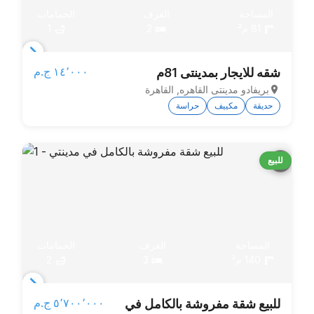
المساحة
الغرف
الحمامات
81 م²
2
1
Item
١٤٬٠٠٠ ج.م‏
شقه للايجار بمدينتى 81م
1
بريفادو مدينتى القاهره, القاهرة
of
حديقة
مكييف
حراسة
3
للبيع
المساحة
الغرف
الحمامات
140 م²
3
2
Item
٥٬٧٠٠٬٠٠٠ ج.م‏
للبيع شقة مفروشة بالكامل في
1