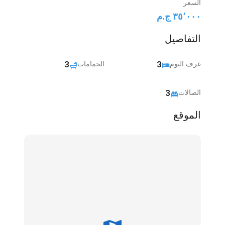
السعر
٣٥٬٠٠٠ ج.م‏
التفاصيل
غرف النوم
3
الحمامات
3
الصالات
3
الموقع