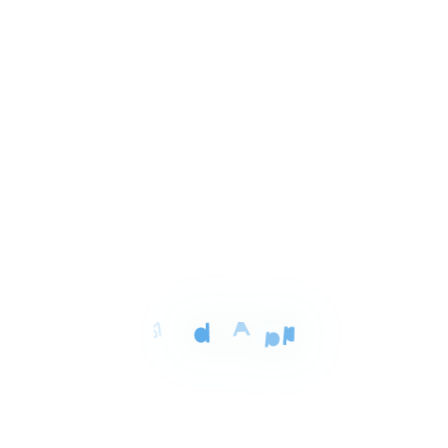
1
مدينتى القاهره, القاهرة
of
3
للايجار
المساحة
الغرف
الحمامات
66 م²
1
1
Item
١٦٬٠٠٠ ج.م‏
ستوديو للايجار بمدينتى 65م
1
مدينتى B7, القاهرة الجديدة
of
8
للايجار