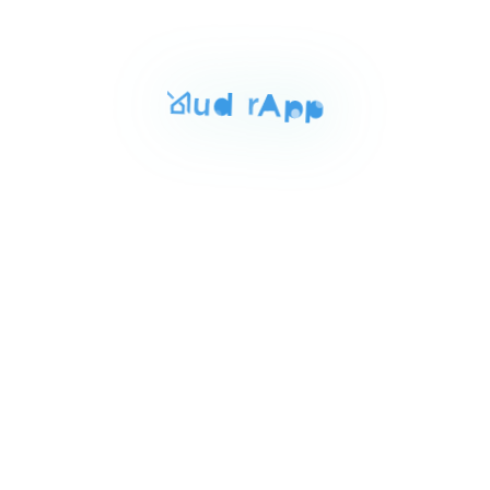
المساحة
الغرف
الحمامات
131 م²
3
3
Item
٤٧٠ ج.م‏
شقه للبيع بمدينتي 131م
1
مدينتى, الإسكندرية
of
حديقة
5
للبيع
المساحة
الغرف
الحمامات
86 م²
2
2