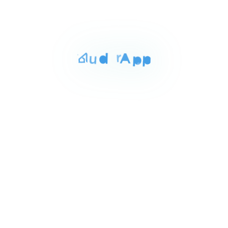
للايجار
المساحة
الغرف
الحمامات
220 م²
3
2
Item
٢٥٬٠٠٠ ج.م‏
شقه للايجار بمدينه نصر 220م
1
شارع الطيران مدينه نصر, القاهرة
of
انترنت
مكييف
7
للبيع