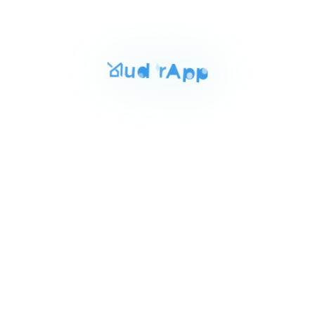
للايجار
المساحة
الغرف
الحمامات
2403 م²
3
3
Item
٣٥٬٠٠٠ ج.م‏
شقه للايجار بالتجمع الخامس 240م
1
النرجس فيلات التجمع الخامس, القاهرة الجديدة
of
4
للايجار