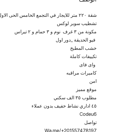
شقة ٢٢٠ متر للايجار في التجمع الخامس الحى الاول 
تشطيب سوبر لوكس
مكونة من ٣ غرف  نوم و ٣ حمام و ٢ تيراس
 فيو الحديقة _دور اول
خشب المطبخ 
تكييفات كاملة 
 واى فاى 
كاميرات مراقبه
امن 
موقع مميز
مطلوب ٣٥ الف سكني
٤٥ اداري نشاط خفيف بدون عملاء
Codeu6
تواصل 
Wa.me/+201557478197