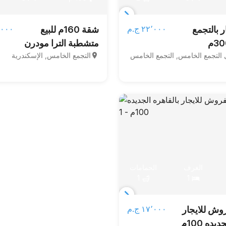
Item
٢٢٬٠٠٠ ج.م‏
٠٠٬٠٠٠
ر بالتجمع
شقة 160م للبيع
1
متشطبة الترا مودرن
of
 التجمع الخامس, التجمع الخامس
التجمع الخامس, الإسكندرية
5
بالتقسيط في قلب
التجمع الخامس بجوار
الجامعه الامريكيه في
لوكيشن مميز fully
finished new cairo
auc apartment
الغرف
الحمامات
1
1
Item
١٧٬٠٠٠ ج.م‏
ش للايجار
1
يده 100م
of