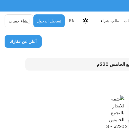
قات
طلب شراء
تسجيل الدخول
إنشاء حساب
EN
أعلن عن عقارك
الخامس 220م