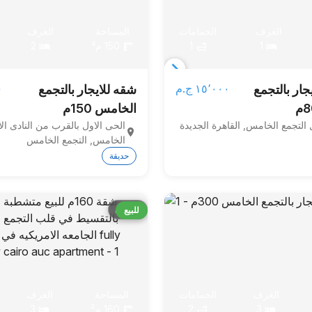
الغرف
الحمامات
المساحة
الغرف
1
1
150 م²
2
Item
١٥٬٠٠٠ ج.م‏
٠
جار بالتجمع
شقه للايجار بالتجمع
1
الخامس 150م
of
 التجمع الخامس, القاهرة الجديدة
الحى الاول بالقرب من النادى ال
4
الخامس, التجمع الخامس
حديقة
قارن
للبيع
الغرف
الحمامات
المساحة
الغرف
3
2
160 م²
3