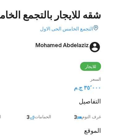
شقه للايجار بالتجمع الخامس 0
التجمع الخامس الحى الاول
Mohamed Abdelaziz
للايجار
السعر
٣٥٬٠٠٠ ج.م‏
التفاصيل
غرف النوم
3
الحمامات
3
ا
الموقع