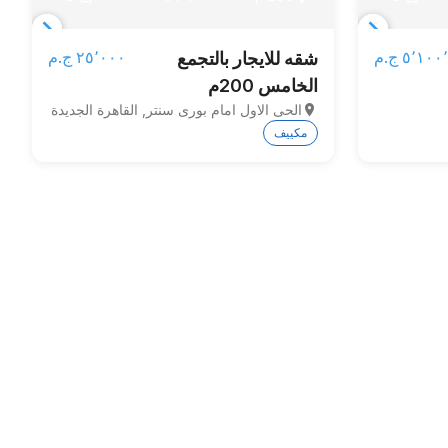
Item
Item
٥٬١ ج.م‏
٢٥٬٠٠٠ ج.م‏
شقه للايجار بالتجمع
1
1
الخامس 200م
of
of
الحى الاول امام بورى سنتر, القاهرة الجديدة
3
3
مكييف