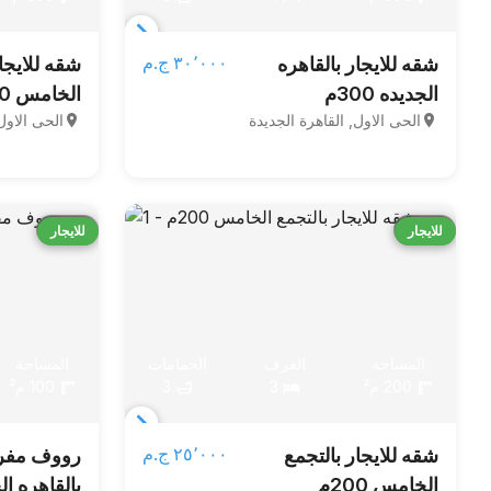
Item
٣٠٬٠٠٠ ج.م‏
شقه للايجار بالقاهره
شقه للايجا
1
الجديده 300م
الخامس 300م
of
الحى الاول, القاهرة الجديدة
الحى الاول
6
قارن
قارن
للايجار
للايجار
المساحة
الغرف
الحمامات
المساحة
200 م²
3
3
100 م²
Item
٢٥٬٠٠٠ ج.م‏
شقه للايجار بالتجمع
رووف مفرو
1
الخامس 200م
بالقاهره الجد
of