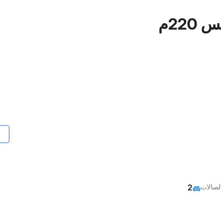
22م
لصالات
2