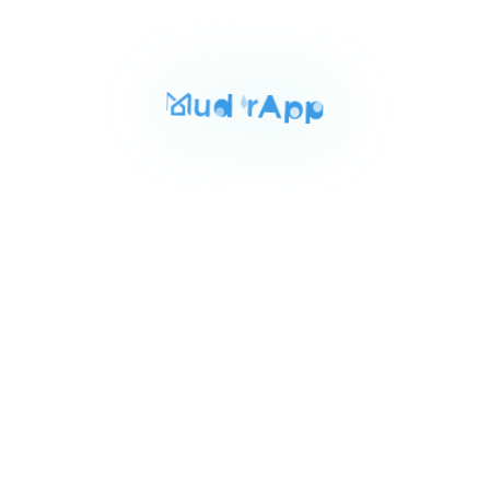
المساحة
الغرف
الحمامات
230 م²
3
2
Item
٣٥٬٠٠٠ ج.م‏
شقه للايجار بالتجمع الخامس 230م
1
النرجس فيلات التجمع الخامس, القاهرة الجديدة
of
6
للايجار
المساحة
الغرف
الحمامات
200 م²
3
2
Item