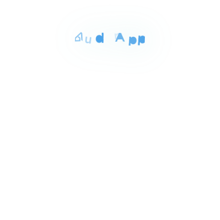
المساحة
الغرف
الحمامات
135 م²
3
2
Item
١٥٬٠٠٠ ج.م‏
شقه للايجار بالقاهره الجديده 135م
1
اللوتس الشماليه القاهره الجديده بجوار نادى بلاتينيوم,
of
القاهرة الجديدة
5
للايجار
المساحة
الغرف
الحمامات