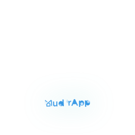
٩٬٠٠٠ ج.م‏
شقه للايجار بالقاهره الجديده 190م
1
كمبوند ميفيدا القاهره الجديده, القاهرة الجديدة
of
6
للايجار
المساحة
الغرف
الحمامات
170 م²
3
3
Item
١٢٬٠٠٠ ج.م‏
شقه للايجار بالتجمع الخامس 170م
1
عمارات الاندلس أمام كمبوند ميفيدا, التجمع الخامس
of
4
للايجار