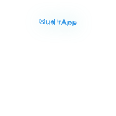
المساحة
الغرف
الحمامات
220 م²
3
3
Item
٢١٬٠٠٠ ج.م‏
شقه للايجار بالتجمع الخامس 220م
1
شرق الاكاديميه التجمع الخامس, التجمع الخامس
of
5
للايجار
المساحة
الغرف
الحمامات
220 م²
3
3