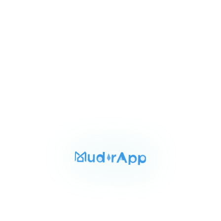
of
3
للايجار
المساحة
الغرف
الحمامات
50 م²
1
1
Item
٣٥٬٠٠٠ ج.م‏
ستوديو للايجار بالشيخ زايد 50م
1
الشيخ زايد الجيزه, الجيزة
of
3
للايجار