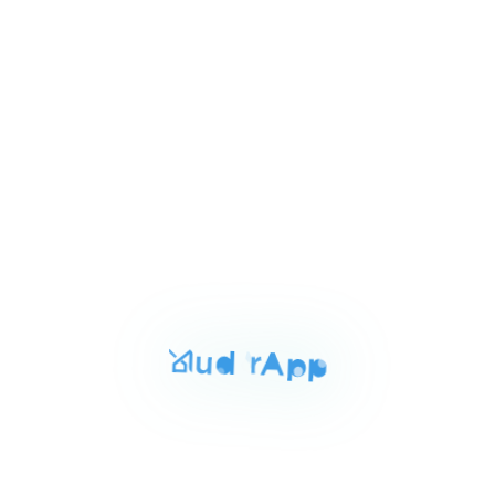
Item
٢٬٦٠٠٬٠٠٠ ج.م‏
شقه للبيع بالشرقيه 160م
1
العاشر من رمضان الشرقيه, مدينة العاشر من رمضان
of
3
للايجار
المساحة
الغرف
الحمامات
130 م²
3
2
Item
١٨٬٠٠٠ ج.م‏
شقه للايجار بالشرقيه 130م
1
العاشر من رمضان الشرقيه, مدينة العاشر من رمضان
of
3
للبيع