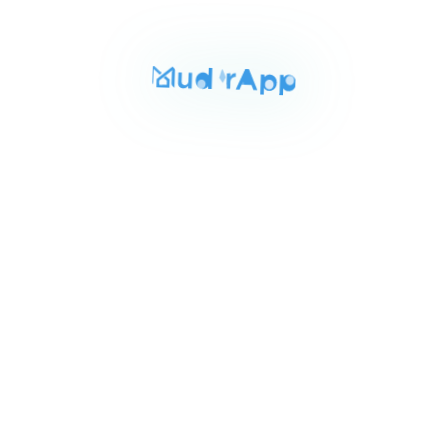
المساحة
الغرف
الحمامات
200 م²
3
3
Item
٥٥٬٠٠٠ ج.م‏
شقه للايجار بالنزهه 200م
1
مساكن شيراتون النزهه القاهره, القاهرة
of
مكييف
3
للايجار
المساحة
الغرف
الحمامات
110 م²
2
2