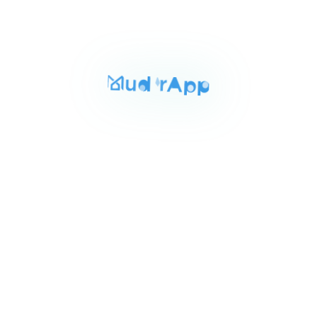
المساحة
الغرف
الحمامات
219 م²
3
3
Item
٢٤٬٠٠٠٬٠٠٠ ج.م‏
شقه للبيع بالمقطم 219م
1
اب تاون كايرو المقطم القاهره, القاهرة
of
مكييف
3
للبيع
المساحة
الغرف
الحمامات