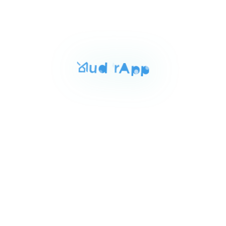
للايجار
المساحة
الغرف
الحمامات
160 م²
3
2
Item
٣٠٬٠٠٠ ج.م‏
شقه للايجار بالجيزه 160م
1
جامعه الدول العربيه المهندسين, الجيزة
of
3
للبيع