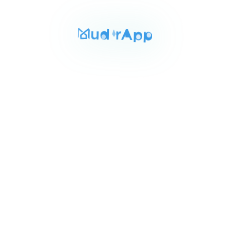
المساحة
الغرف
الحمامات
150 م²
3
2
Item
٥٬٥٠٠٬٠٠٠ ج.م‏
شقه مفروشه للبيع بالمعادى 150م
1
زهراء المعادى القاهره, المعادي
of
مكييف
3
للبيع
المساحة
الغرف
الحمامات
125 م²
3
1
Item
٣٬٠٠٠٬٠٠٠ ج.م‏
شقه للبيع بزهراء المعادى 125م