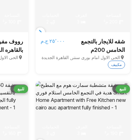
المساحة
الغرف
الحمامات
المساحة
200 م²
3
2
100 م²
Item
٢٥٬٠٠٠ ج.م‏
شقه للايجار بالتجمع
رووف مفرو
1
الخامس 200م
بالقاهره الجد
of
الحى الاول امام بورى سنتر, القاهرة الجديدة
الحى الاول
3
مكييف
قارن
قارن
للبيع
للبيع
المساحة
الغرف
الحمامات
المساحة
190 م²
3
3
160 م²