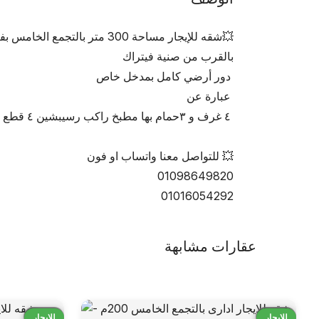
💥شقه للإيجار مساحة 300 متر بالتجمع الخامس بفيلات الحي الأول
بالقرب من صنية فيتراك
 دور أرضي كامل بمدخل خاص
 عبارة عن
 ٤ غرف و ٣حمام بها مطبخ راكب رسيبشين ٤ قطع 
💥 للتواصل معنا واتساب او فون 
01098649820
01016054292
عقارات مشابهة
قارن
قارن
للايجار
للايجار