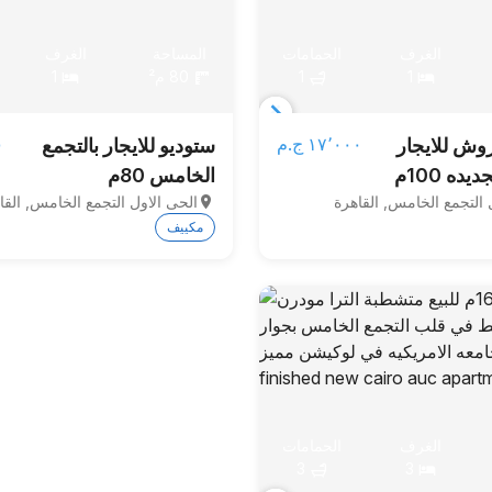
الغرف
الحمامات
المساحة
الغرف
1
1
80 م²
1
Item
١٧٬٠٠٠ ج.م‏
٠
ش للايجار
ستوديو للايجار بالتجمع
1
يده 100م
الخامس 80م
of
 التجمع الخامس, القاهرة
الحى الاول التجمع الخامس, القا
3
مكييف
الغرف
الحمامات
3
3