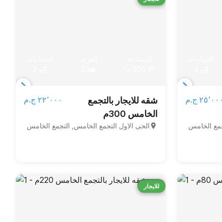
الحمامات
المساحة
الغرف
الحمامات
3
300 م²
3
2
Item
Item
٢٥٬٠٠ ج.م‏
٢٢٬٠٠٠ ج.م‏
شقه للايجار بالتجمع
1
1
الخامس 300م
of
of
جمع الخامس
الحى الاول التجمع الخامس, التجمع الخامس
5
5
قارن
للايجار