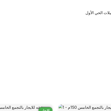
قارن
للايجار