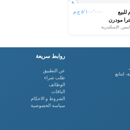
Item
٥٬١٠٠٬٠٠٠ ج.م‏
ة 160م للبيع
1
ترا مودرن
of
امس, الإسكندرية
في قلب
3
امس بجوار
امريكيه في
لوكيشن مميز fully
روابط سريعة
finished 
auc a
عن التطبيق
، لتتابع
طلب شراء
الوظائف
الباقات
الشروط و الاحكام
سياسة الخصوصية