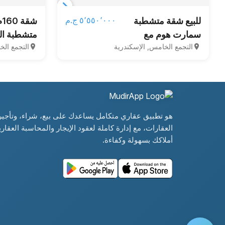
Item
٥٬٥٥٠٬٠٠٠ ج.م‏
للبيع شقة متشطبة
شق
1
سمارت هوم مع
متشطبة ال
of
التجمع الخامس, الإسكندرية
التجمع الخ
المطبخ هدية في التجمع
3
بالتقسيط 
الخامس استلام فوري
التجمع الخ
Smart Home
الجامعه ال
Apartment with
new cairo
Free Kitchen new
partment
cairo auc
هو تطبيق عقاري متكامل يساعدك على بيع، شراء، وتأجير
العقارات، مع إدارة كاملة لعقود الإيجار والمحاسبة العقارية
apartment fully
أملاكك بسهولة وكفاءة.
finished