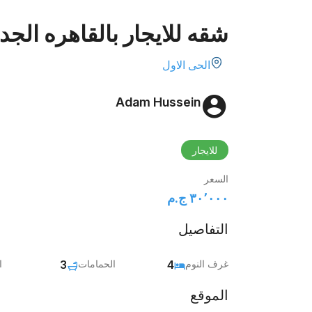
شقه للايجار بالقاهره الجديده 
الحى الاول
Adam Hussein
للايجار
السعر
٣٠٬٠٠٠ ج.م‏
التفاصيل
غرف النوم
4
الحمامات
3
ا
الموقع