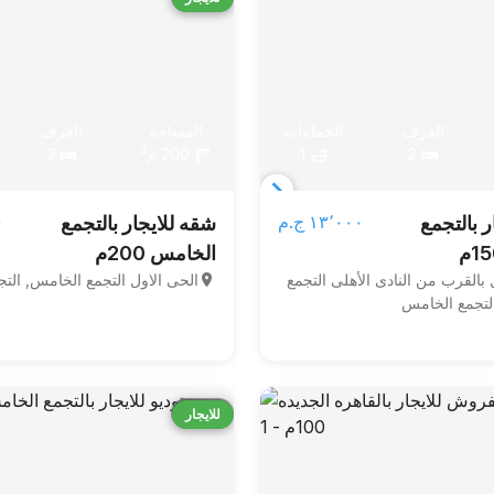
الغرف
الحمامات
المساحة
الغرف
2
1
200 م²
3
Item
١٣٬٠٠٠ ج.م‏
٠
ر بالتجمع
شقه للايجار بالتجمع
1
الخامس 200م
of
 بالقرب من النادى الأهلى التجمع
الحى الاول التجمع الخامس, الت
8
لتجمع الخامس
قارن
للايجار