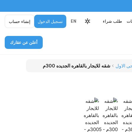
قات
طلب شراء
تسجيل الدخول
إنشاء حساب
EN
أعلن عن عقارك
حى الاول
شقه للايجار بالقاهره الجديده 300م