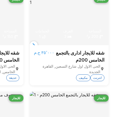
المساحة
الغرف
الحمامات
المساحة
200 م²
3
1
150 م²
Item
٣٥٬٠٠٠ ج.م‏
شقه للايجار ادارى بالتجمع
شقه للايجا
1
الخامس 200م
الخامس 150م
of
الحى الاول اول شارع التسعين, القاهرة
الحى الاول
3
الجديدة
الخامس, ا
انترنت
مكييف
حديقة
قارن
قارن
للايجار
للايجار