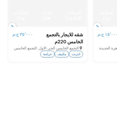
الحمامات
المساحة
الغرف
الحمامات
1
220 م²
3
3
Item
Item
١٥٬٠٠ ج.م‏
٣٥٬٠٠٠ ج.م‏
شقه للايجار بالتجمع
1
1
الخامس 220م
of
of
هرة الجديدة
التجمع الخامس الحى الاول, التجمع الخامس
3
4
انترنت
مكييف
حراسة