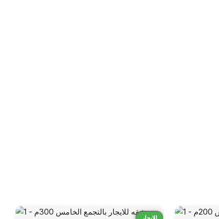
قارن
للايجار