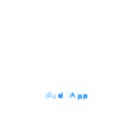
١٦٬٠٠٠ ج.م‏
شقه للايجار بالغربيه 130م
1
طنطا الغربيه, طنطا
of
انترنت
مكييف
3
للبيع
المساحة
الغرف
الحمامات
120 م²
3
1
Item
١٬٥٠٠٬٠٠٠ ج.م‏
شقه للبيع بالغربيه 120م
1
شارع اسوان طنطا الغربيه, طنطا
of
3
للايجار