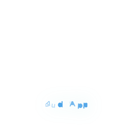
Item
١٬٦٠٠ ج.م‏
شقه للايجار بالدقهلية 135م
1
حى الجامعه المنصوره الدقهليه, المنصورة
of
انترنت
مكييف
4
للايجار
المساحة
الغرف
الحمامات
500 م²
6
4
Item
٤٠٬٠٠٠ ج.م‏
مكتب للايجار بالدقهليه 500م
1
شارع جيهان المنصوره الدقهليه, المنصورة
of
3