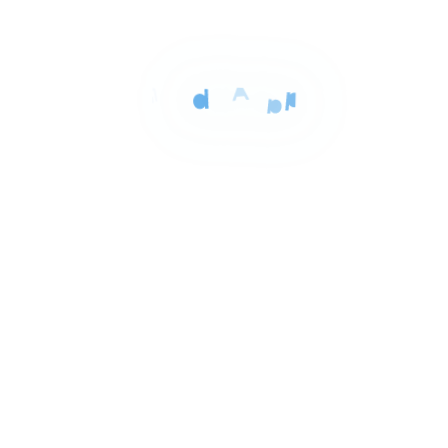
للايجار
المساحة
الغرف
الحمامات
150 م²
3
2
Item
٥٠٬٠٠٠ ج.م‏
شقه للايجار بالجيزه 150م
1
حى العجوزه الجيزه, الجيزة
of
3
للبيع