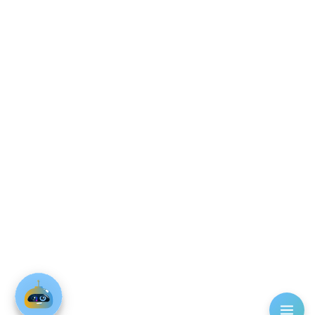
الشروط و الاحكام
سياسة الخصوصية
تواصل معنا
01055524311
info@mudirapp.com
الجيزة، حدائق أكتوبر
(C) MudirAPP 2026 I Real Estate
شركة الحلول التكنولوجية العقارية
رقم السجل التجاري: 110700100037452 | الرقم الضريبي: 631-012-