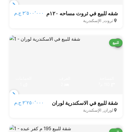
Item
٣٬٥٠٠٬٠٠٠ ج.م‏
شقه للبيع في ثروت مساحه ١٢٠م
1
ثروت, الإسكندرية
of
3
للبيع
المساحة
الغرف
الحمامات
110 م²
2
1
Item
٣٬٢٥٠٬٠٠٠ ج.م‏
شقة للبيع في الاسكندرية لوران
1
لوران, الإسكندرية
of
5