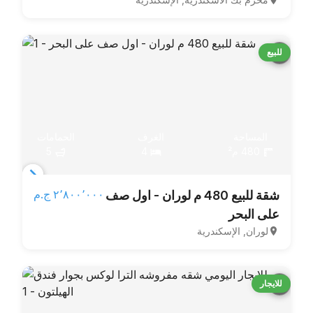
of
3
للبيع
المساحة
الغرف
الحمامات
480 م²
4
5
Item
٢٬٨٠٠٬٠٠٠ ج.م‏
شقة للبيع 480 م لوران - اول صف
1
على البحر
of
لوران, الإسكندرية
5
للايجار