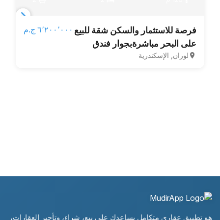
Item
٦٬٢٠٠٬٠٠٠ ج.م‏
فرصة للاستثمار والسكن شقة للبيع
1
على البحر مباشرةبجوار فندق
of
لوران, الإسكندرية
المحروسة
6
هو تطبيق عقاري متكامل يساعدك على بيع، شراء، وتأجير العقارات،