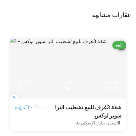
عقارات مشابهة
للبيع
المساحة
الغرف
الحمامات
130 م²
3
2
Item
٤٬٢٠٠٬٠٠٠ ج.م‏
شقة 3غرف للبيع تشطيب الترا
1
سوبر لوكس
of
سيدى جابر, الإسكندرية
5