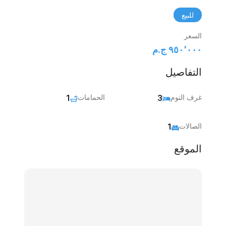
للبيع
السعر
٩٥٠٬٠٠٠ ج.م‏
التفاصيل
غرف النوم
3
الحمامات
1
الصالات
1
الموقع