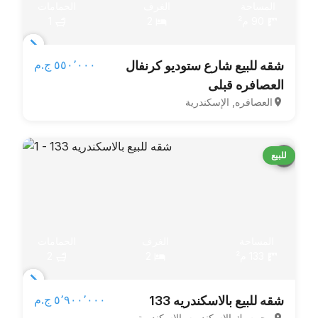
المساحة
الغرف
الحمامات
90 م²
2
1
Item
٥٥٠٬٠٠٠ ج.م‏
شقه للبيع شارع ستوديو كرنفال
1
العصافره قبلى
of
العصافره, الإسكندرية
6
للبيع
المساحة
الغرف
الحمامات
133 م²
2
2
Item
٥٬٩٠٠٬٠٠٠ ج.م‏
شقه للبيع بالاسكندريه 133
1
محرم بك الاسكندريه, الإسكندرية