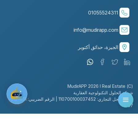
01055524311
info@mudirapp.com
الجيزة، حدائق أكتوبر
(C) MudirAPP 2026 I Real Estate
شركة الحلول التكنولوجية العقارية
رقم السجل التجاري: 110700100037452 | الرقم الضريبي: 631-012-
767