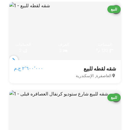
للبيع
المساحة
الغرف
الحمامات
120 م²
2
2
Item
٢٬٦٠٠٬٠٠٠ ج.م‏
شقه لقطه للبيع
1
العاصفرة, الإسكندرية
of
6
للبيع