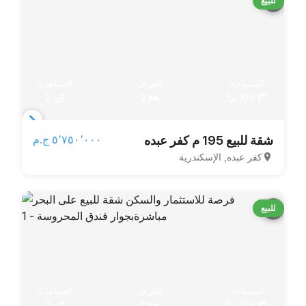
للبيع
المساحة
الغرف
الحمامات
195 م²
3
2
Item
٥٬٧٥٠٬٠٠٠ ج.م‏
شقة للبيع 195 م كفر عبده
1
كفر عبده, الإسكندرية
of
5
للبيع
المساحة
الغرف
الحمامات
125 م²
2
2