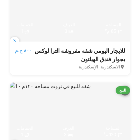
المساحة
الغرف
الحمامات
85 م²
3
1
Item
٨٠٠ ج.م‏
للايجار اليومي شقه مفروشه الترا لوكس
1
بجوار فندق الهيلتون
of
الاسكندرية, الإسكندرية
3
للبيع
المساحة
الغرف
الحمامات
120 م²
3
1