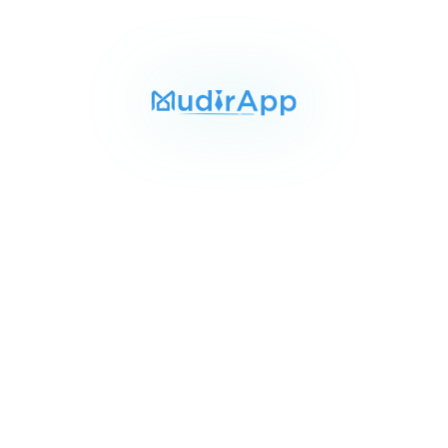
المساحة
الغرف
الحمامات
240 م²
3
4
Item
١١٬٠٠٠ ج.م‏
شقه للايجار الحي رابع اكتوبر
1
الحي الرابع م اولي, مدينة السادس من أكتوبر
of
انترنت
3
للبيع
المساحة
الغرف
الحمامات
420 م²
4
2