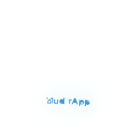
of
3
للبيع
المساحة
الغرف
الحمامات
107 م²
2
5
Item
٦٬٩٢٥٬٠٠٠ ج.م‏
شاليه للبيع بالعين السخنة 107م
1
المونت الجلاله العين السخنه السويس, العين السخنة
of
4
للبيع